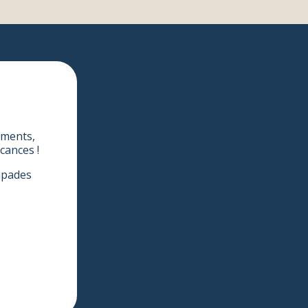
ements,
cances !
apades